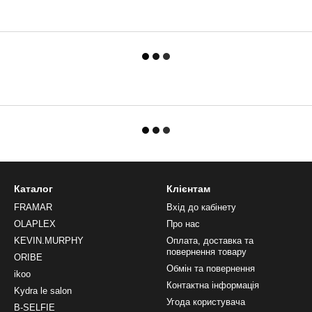
Каталог
Клієнтам
FRAMAR
Вхід до кабінету
OLAPLEX
Про нас
KEVIN.MURPHY
Оплата, доставка та
повернення товару
ORIBE
Обмін та повернення
ikoo
Контактна інформація
Kydra le salon
Угода користувача
B-SELFIE