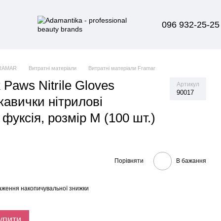
096 932-25-25
RAMAR
Витратні матеріали
Витратні матеріали Framar
 Paws Nitrile Gloves
Артикул
90017
кавички нітрилові
 фуксія, розмір M (100 шт.)
Порівняти
В бажання
аження накопичувальної знижки
упити