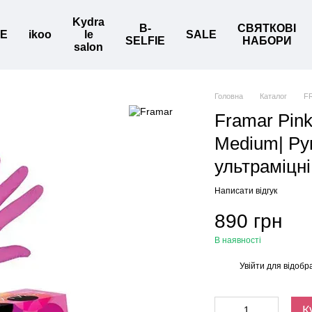
Kydra
B-
СВЯТКОВІ
BE
ikoo
le
SALE
SELFIE
НАБОРИ
salon
Головна
Каталог
F
Framar Pink
Medium| Ру
ультраміцні
Написати відгук
890 грн
В наявності
Увійти
для відобр
%
К