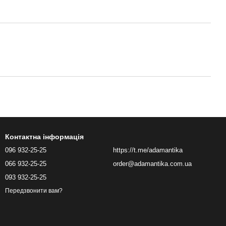
Контактна інформація
096 932-25-25
https://t.me/adamantika
066 932-25-25
order@adamantika.com.ua
093 932-25-25
Передзвонити вам?