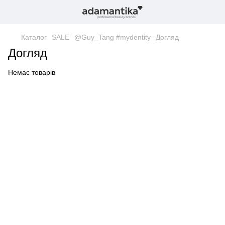
Каталог
SALE
@Guy_Tang #mydentity
Догляд
Догляд
Немає товарів