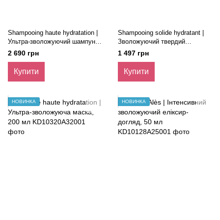
Shampooing haute hydratation |
Shampooing solide hydratant |
Ультра-зволожуючий шампунь,
Зволожуючий твердий
400 мл
шампунь з органічним
2 690 грн
1 497 грн
екстрактом мальви, 80 гр
Купити
Купити
НОВИНКА
НОВИНКА