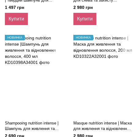
| Твердий шампунь для
для сяйва та захисту
фарбованого волосся з
фарбованого волосся, 200 мл
1 497 грн
2 980 грн
органічним екстрактом
соняшнику
Купити
Купити
НОВИНКА
НОВИНКА
Shampooing nutrition intense |
Masque nutrition intense | Маска
Шампунь для живлення та
для живлення та відновлення
відновлення волосся, 400 мл
волосся, 200 мл
2 690 грн
2 980 грн