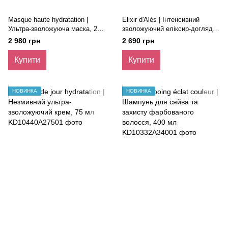
Masque haute hydratation |
Elixir d'Alès | Інтенсивний
Ультра-зволожуюча маска, 200
зволожуючий еліксир-догляд,
мл
50 мл
2 980 грн
2 690 грн
Купити
Купити
НОВИНКА
НОВИНКА