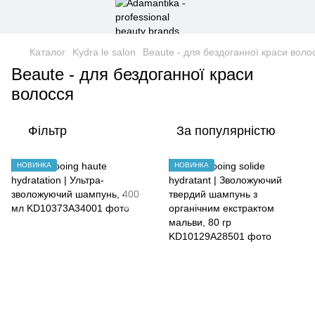
Каталог
Kydra le salon
Beaute - для бездоганної краси воло
Beaute - для бездоганної краси
волосся
Фільтр
За популярністю
НОВИНКА
НОВИНКА