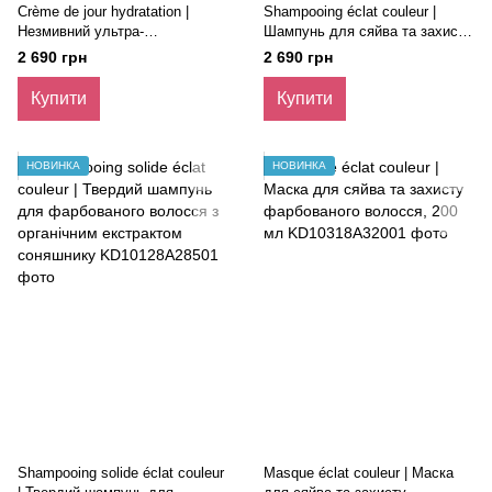
Crème de jour hydratation |
Shampooing éclat couleur |
Незмивний ультра-
Шампунь для сяйва та захисту
зволожуючий крем, 75 мл
фарбованого волосся, 400 мл
2 690 грн
2 690 грн
Купити
Купити
НОВИНКА
НОВИНКА
Shampooing solide éclat couleur
Masque éclat couleur | Маска