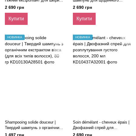
Ніжний ексфоліант для шкіри
шампунь для щоденного
голови, 100 мл
використання, 400 мл
2 690 грн
2 690 грн
Купити
Купити
НОВИНКА
НОВИНКА
Shampooing solide douceur |
Soin démélant - cheveux épais |
Твердий шампунь з органічним
Двофазний спрей для
екстрактом вівса (для всіх
розплутування густого
1 497 грн
2 690 грн