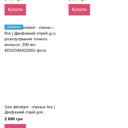
типів волосся), 80 гр
волосся, 200 мл
Купити
Купити
НОВИНКА
Soin démélant - cheveux fins |
Двофазний спрей для
розплутування тонкого
2 690 грн
волосся, 200 мл