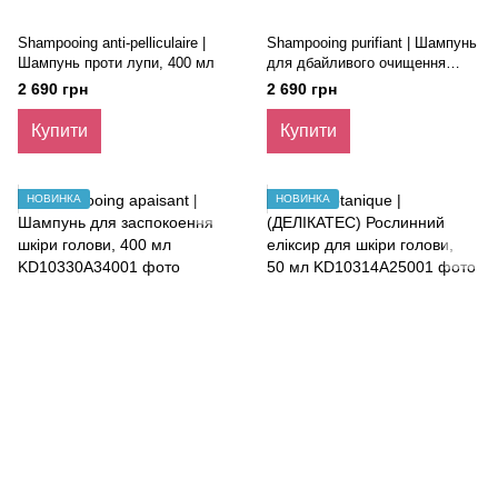
Shampooing anti-pelliculaire |
Shampooing purifiant | Шампунь
Шампунь проти лупи, 400 мл
для дбайливого очищення
жирної шкіри голови, 400 мл
2 690 грн
2 690 грн
Купити
Купити
НОВИНКА
НОВИНКА