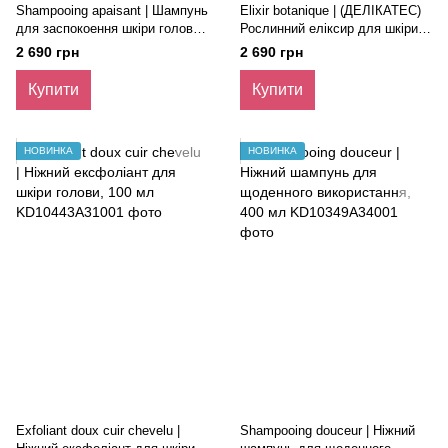
Shampooing apaisant | Шампунь
Elixir botanique | (ДЕЛІКАТЕС)
для заспокоення шкіри голови,
Рослинний еліксир для шкіри
400 мл
голови, 50 мл
2 690 грн
2 690 грн
Купити
Купити
НОВИНКА
НОВИНКА
Exfoliant doux cuir chevelu |
Shampooing douceur | Ніжний