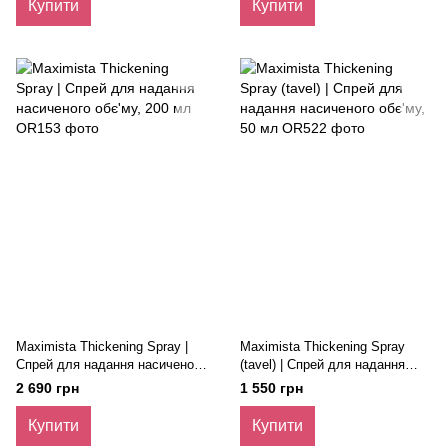
Купити
Купити
Maximista Thickening Spray |
Maximista Thickening Spray
Спрей для надання насиченого
(tavel) | Спрей для надання
обє'му, 200 мл
насиченого обє'му, 50 мл
2 690 грн
1 550 грн
Купити
Купити