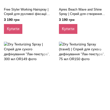
Free Styler Working Hairspray |
Apres Beach Wave and Shine
Спрей для рухливої фіксації
Spray | Спрей для створення
"Свобода стилю", 300 мл
природних локонів, 300 мл
3 190 грн
3 190 грн
Купити
Купити