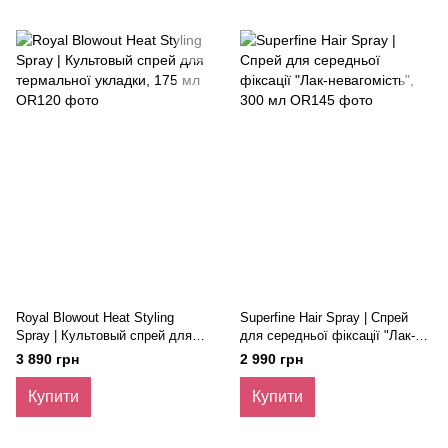
Royal Blowout Heat Styling
Superfine Hair Spray | Спрей
Spray | Культовый спрей для
для середньої фіксації "Лак-
термальної укладки, 175 мл
невагомість", 300 мл
3 890 грн
2 990 грн
Купити
Купити