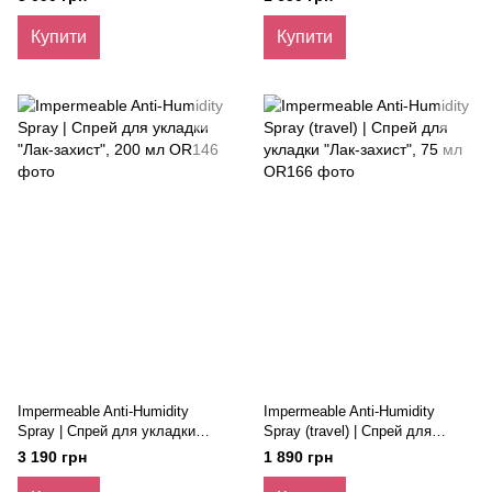
75 мл
Купити
Купити
Impermeable Anti-Humidity
Impermeable Anti-Humidity
Spray | Спрей для укладки
Spray (travel) | Спрей для
"Лак-захист", 200 мл
укладки "Лак-захист", 75 мл
3 190 грн
1 890 грн