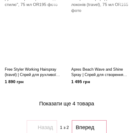
Free Styler Working Hairspray
Apres Beach Wave and Shine
(travel) | Спрей для рухливої
Spray | Спрей для створення
фіксації "Свобода стилю", 75
природних локонів (travel), 75
1 890 грн
1 495 грн
мл
мл
Показати ще 4 товара
Назад
Вперед
1
з 2