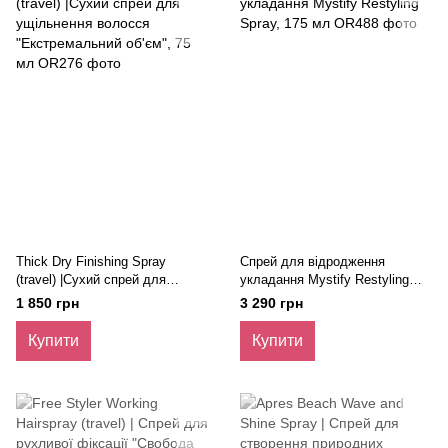
Thick Dry Finishing Spray
Спрей для відродження
(travel) |Сухий спрей для
укладання Mystify Restyling
ущільнення волосся
Spray, 175 мл
1 850 грн
3 290 грн
"Екстремальний об'єм", 75 мл
Купити
Купити