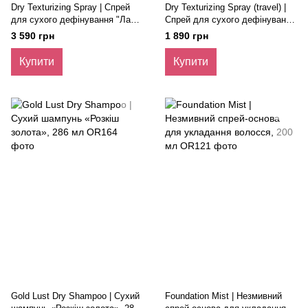
Dry Texturizing Spray | Спрей
Dry Texturizing Spray (travel) |
для сухого дефінування "Лак-
Спрей для сухого дефінування
текстура", 300 мл
"Лак-текстура", 75 мл
3 590 грн
1 890 грн
Купити
Купити
Gold Lust Dry Shampoo | Сухий
Foundation Mist | Незмивний