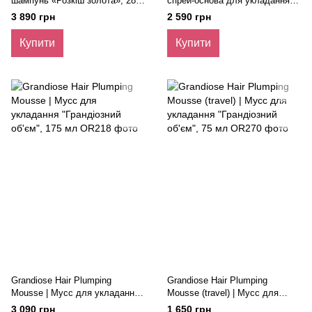
шампунь «Розкіш золота», 286
спрей-основа для укладання
мл
волосся, 200 мл
3 890 грн
2 590 грн
Купити
Купити
Grandiose Hair Plumping
Grandiose Hair Plumping
Mousse | Мусс для укладання
Mousse (travel) | Мусс для
"Грандіозний об'єм", 175 мл
укладання "Грандіозний об'єм",
3 090 грн
1 650 грн