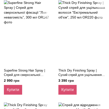
Superfine Strong Hair Spray |
Thick Dry Finishing Spray |
Спрей для сверхсильної
Сухий спрей для ущільнення
фіксації "Лак-невагомість", 300
волосся "Екстремальний
2 990 грн
3 390 грн
мл
об'єм", 250 мл
Купити
Купити