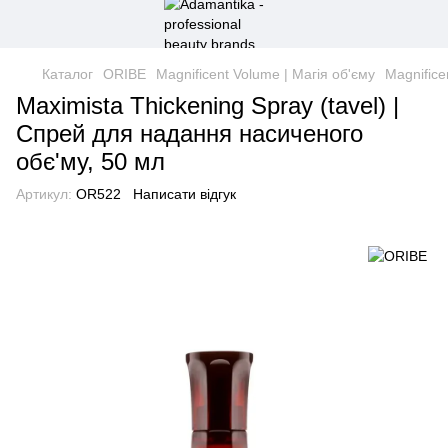
Каталог
ORIBE
Magnificent Volume | Магія об'єму
Magnifice
Maximista Thickening Spray (tavel) |
Спрей для надання насиченого
обє'му, 50 мл
Артикул:
OR522
Написати відгук