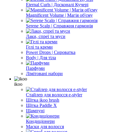
Eternal Curls | Досконалі Кучері
Magnificent Volume | Магія об'єму
Serene Scalp | Справжня гармонія
Лаки, спреї та муси
Гелі та креми
Power Drops | Сироватка
Body | Для тіла
Парфуми
Лімітовані набори
ikoo
Стайлер для волосся e-styler
Щітка ikoo brush
Щітка Paddle X
Шампуні
Кондиціонери
Маски для волосся