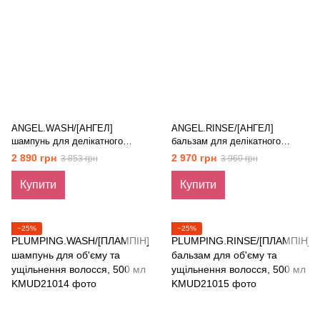
ANGEL.WASH/[АНГЕЛ]
ANGEL.RINSE/[АНГЕЛ]
шампунь для делікатного
бальзам для делікатного
догляду за кольором, 500 мл
догляду за кольором, 500 мл
2 890 грн
2 970 грн
3 853 грн
3 960 грн
Купити
Купити
−25%
−25%