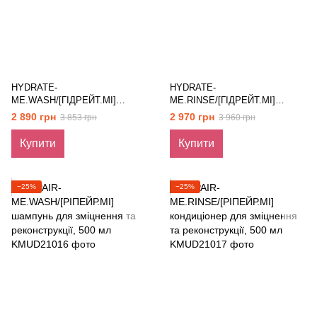
HYDRATE-
HYDRATE-
ME.WASH/[ГІДРЕЙТ.МІ]
ME.RINSE/[ГІДРЕЙТ.МІ]
шампунь для інтенсивного
бальзам для інтенсивного
2 890 грн
2 970 грн
3 853 грн
3 960 грн
зволоження, 500 мл
зволоження, 500 мл
Купити
Купити
−25%
−25%