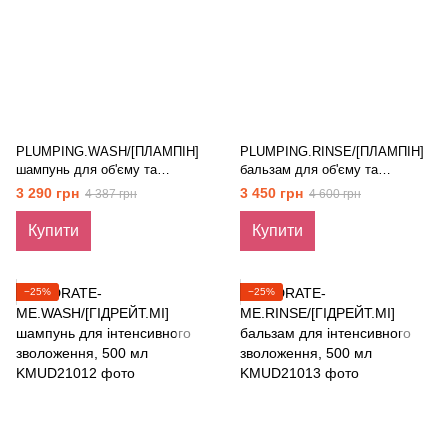
PLUMPING.WASH/[ПЛАМПІН]
PLUMPING.RINSE/[ПЛАМПІН]
шампунь для об'єму та
бальзам для об'єму та
ущільнення волосся, 500 мл
ущільнення волосся, 500 мл
3 290 грн
3 450 грн
4 387 грн
4 600 грн
Купити
Купити
−25%
−25%