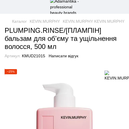
Каталог
KEVIN.MURPHY
KEVIN.MURPHY KEVIN.MURPHY
PLUMPING.RINSE/[ПЛАМПІН]
бальзам для об'єму та ущільнення
волосся, 500 мл
Артикул:
KMUD21015
Написати відгук
−25%