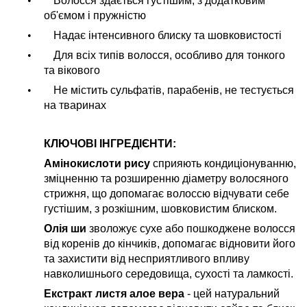
•
Волосся здається густішим, з додатковим
об'ємом і пружністю
•
Надає інтенсивного блиску та шовковистості
•
Для всіх типів волосся, особливо для тонкого
та вікового
•
Не містить сульфатів, парабенів, не тестується
на тваринах
КЛЮЧОВІ ІНГРЕДІЄНТИ:
Амінокислоти рису
сприяють кондиціонуванню,
зміцненню та розширенню діаметру волосяного
стрижня, що допомагає волоссю відчувати себе
густішим, з розкішним, шовковистим блиском.
Олія ши
зволожує сухе або пошкоджене волосся
від коренів до кінчиків, допомагає відновити його
та захистити від несприятливого впливу
навколишнього середовища, сухості та ламкості.
Екстракт листя алое вера
- цей натуральний