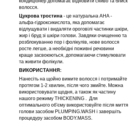
кондиціонер допомагає відновити сяйво та блиск
волосся.
Цукрова тростина
- це натуральна AHA -
альфа-гідроксикислота, яка допомагає
відлущувати і видаляти ороговілі частинки шкіри,
жир і бруд зі шкіри голови. Завдяки очищенню та
розблокуванню пор і фолікулів, нове волосся
росте легше, а необхідні поживні речовини
краще засвоюються, допомагаючи стимулювати
та живити фолікули.
ВИКОРИСТАННЯ:
Нанесіть на щойно вимите волосся і
потримайте
протягом 1-2 хвилин, після чого змийте. Можна
використовувати щодня, а також як частину
нашого режиму
THICKENING
.
Для
оптимального об'єму використовуйте після миття
голови засобом PLUMPING.WASH і завершіть
процедуру засобом BODY.MASS.