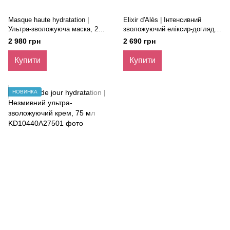
Masque haute hydratation |
Elixir d'Alès | Інтенсивний
Ультра-зволожуюча маска, 200
зволожуючий еліксир-догляд,
мл
50 мл
2 980 грн
2 690 грн
Купити
Купити
НОВИНКА