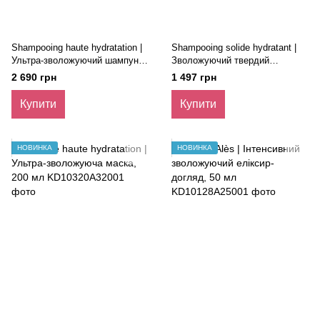
Shampooing haute hydratation |
Shampooing solide hydratant |
Ультра-зволожуючий шампунь,
Зволожуючий твердий
400 мл
шампунь з органічним
2 690 грн
1 497 грн
екстрактом мальви, 80 гр
Купити
Купити
НОВИНКА
НОВИНКА