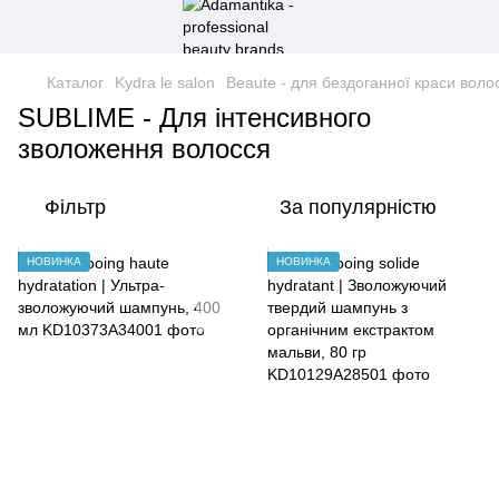
Каталог
Kydra le salon
Beaute - для бездоганної краси воло
SUBLIME - Для інтенсивного
зволоження волосся
Фільтр
За популярністю
НОВИНКА
НОВИНКА