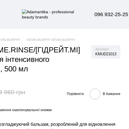
096 932-25-25
EVIN.MURPHY
KEVIN.MURPHY KEVIN.MURPHY
E.RINSE/[ГІДРЕЙТ.МІ]
Артикул
KMUD21013
я інтенсивного
, 500 мл
3 960 грн
Порівняти
В бажання
аження накопичувальної знижки
озгладжуючий бальзам, розроблений для відновлення