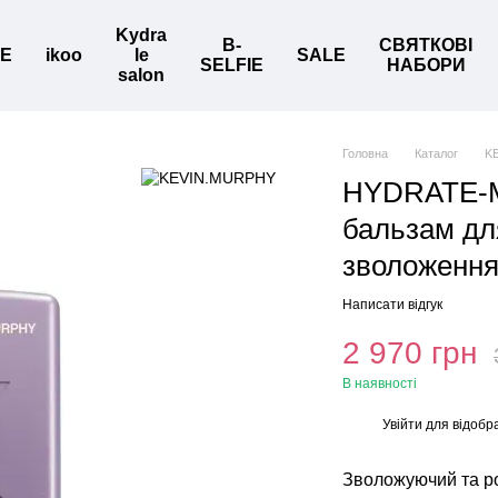
Kydra
B-
СВЯТКОВІ
BE
ikoo
le
SALE
SELFIE
НАБОРИ
salon
Головна
Каталог
K
HYDRATE-M
бальзам дл
зволоження
Написати відгук
2 970 грн
В наявності
Увійти
для відобр
%
Зволожуючий та р