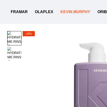
Перейти до основного контенту
FRAMAR
OLAPLEX
KEVIN.MURPHY
ORI
−25%