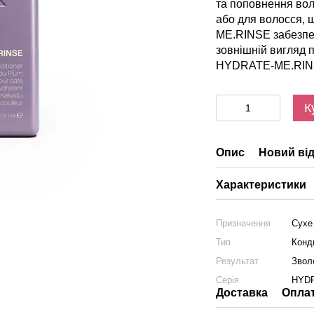
та поповнення вол
або для волосся, 
ME.RINSE забезпе
зовнішній вигляд 
HYDRATE-ME.RINSE
К
Опис
Новий від
Характеристики
Призначення
Сухе
Тип
Конд
Результат
Звол
Серія
HYD
Доставка
Опла