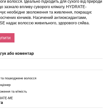
оги волосся. Ідеально підходить для сухого від природи
що зазнало впливу суворого клімату. HYDRATE-
чує необхідне зволоження та живлення, покращує
посічених кінчиків. Насичений антиоксидантами,
 надає волоссю живильного, здорового сяйва.
упити
гук або коментар
 та пошкоджене волосся
иціонер
оження та м'якість
RATE-ME
та