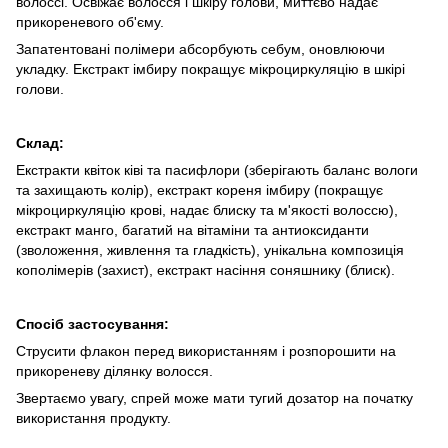
волоссі. Освіжає волосся і шкіру голови, миттєво надає
прикореневого об'єму.
Запатентовані полімери абсорбують себум, оновлюючи
укладку. Екстракт імбиру покращує мікроциркуляцію в шкірі
голови.
Склад:
Екстракти квіток ківі та пасифлори (зберігають баланс вологи
та захищають колір), екстракт кореня імбиру (покращує
мікроциркуляцію крові, надає блиску та м'якості волоссю),
екстракт манго, багатий на вітаміни та антиоксиданти
(зволоження, живлення та гладкість), унікальна композиція
кополімерів (захист), екстракт насіння соняшнику (блиск).
Спосіб застосування:
Струсити флакон перед використанням і розпорошити на
прикореневу ділянку волосся.
Звертаємо увагу, спрей може мати тугий дозатор на початку
використання продукту.