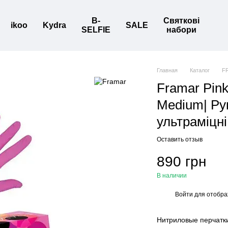
B-
Святкові
ikoo
Kydra
SALE
SELFIE
набори
Главная
Каталог
F
Framar Pink
Medium| Ру
ультраміцні
Оставить отзыв
890 грн
В наличии
Войти
для отобра
%
Нитриловые перчатки