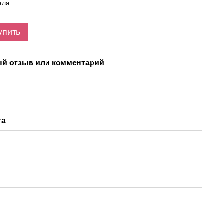
ала.
упить
й отзыв или комментарий
та