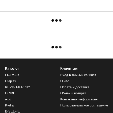
Каталог
Клиентам
FRAMAR
Вход в личный кабинет
Olaplex
О нас
KEVIN.MURPHY
Оплата и доставка
ORIBE
Обмен и возврат
ikoo
Контактная информация
Kydra
Пользовательское соглашение
B-SELFIE