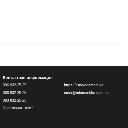
Контактная информация
096 932-25-25
https://t.me/adamantika
066 932-25-25
order@adamantika.com.ua
093 932-25-25
Перезвонить вам?