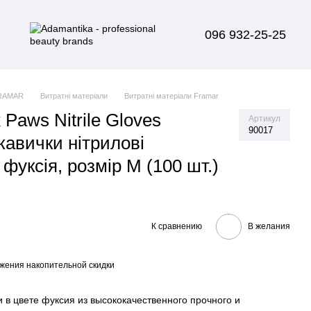
096 932-25-25
RAMAR
Витратні матеріали
Витратні матеріали Framar
 Paws Nitrile Gloves
Артикул
90017
кавички нітрилові
 фуксія, розмір M (100 шт.)
К сравнению
В желания
жения накопительной скидки
 в цвете фуксия из высококачественного прочного и