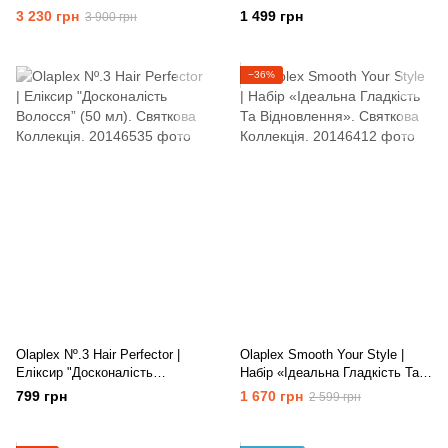
Olaplex».
Блонду «Яскравість Кольору
3 230 грн
1 499 грн
3 900 грн
Та Відновлення».
−36%
Olaplex Nº.3 Hair Perfector |
Olaplex Smooth Your Style |
Еліксир "Досконалість
Набір «Ідеальна Гладкість Та
Волосся” (50 мл). Святкова
Відновлення». Святкова
799 грн
1 670 грн
2 599 грн
Коллекція.
Коллекція.