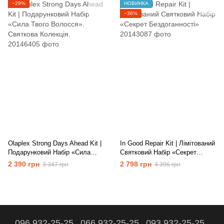
−29%
НОВИНКА
−36%
Olaplex Strong Days Ahead Kit |
In Good Repair Kit | Лімітований
Подарунковий Набір «Сила
Святковий Набір «Секрет
Твого Волосся». Святкова
Бездоганності»
2 390 грн
2 798 грн
3 347 грн
4 396 грн
Колекція.
096 932-25-25
066 932-25-25
093 932-25-25