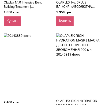
Olaplex Nº.0 Intensive Bond
OLAPLEX No. 3PLUS |
Building Treatment |
ЕЛІКСИР «АБСОЛЮТНА
Інтенсивний Догляд-Праймер
ДОСКОНАЛІСТЬ»
1 850 грн
1 950 грн
«Активне Відновлення», 155
Мл.
Купить
Купить
OLAPLEX RICH HYDRATION
2 400 грн