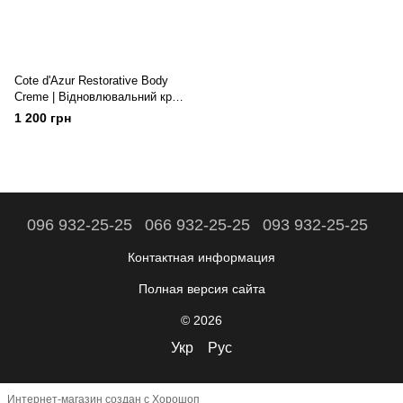
Cote d'Azur Restorative Body
Crеme | Відновлювальний крем
для тіла "Лазурне узбережжя",
1 200 грн
(travel), 50 мл
096 932-25-25
066 932-25-25
093 932-25-25
Контактная информация
Полная версия сайта
© 2026
Укр
Рус
Интернет-магазин создан с Хорошоп