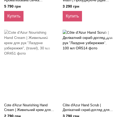
Ароматизована свічка
Wash | Пробуджуюче рідке
"Лазурне узбережжя"
мило "Лазурне узбережжя",
5 790 грн
3 290 грн
300 мл
Купить
Купить
Cote d'Azur Nourishing Hand
Côte d'Azur Hand Scrub |
Cream | Живильний крем для
Делікатний скраб-догляд для
рук "Лазурне узбережжя",
рук "Лазурне узбережжя", 100
2 790 грн
3 790 грн