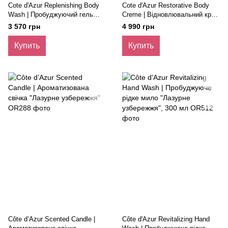
Cote d'Azur Replenishing Body
Cote d'Azur Restorative Body
Wash | Пробуджуючий гель
Creme | Відновлювальний крем
для душа "Лазурне
для тіла "Лазурне узбережжя",
3 570 грн
4 990 грн
узбережжя", 300 мл
300 мл
Купить
Купить
Côte d’Azur Scented Candle |
Côte d'Azur Revitalizing Hand