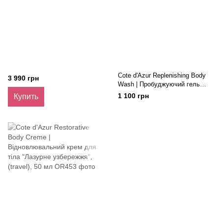
Cote d'Azur Replenishing Body
3 990 грн
Wash | Пробуджуючий гель
для душа "Лазурный берег"
1 100 грн
Купить
(travel) 50 мл