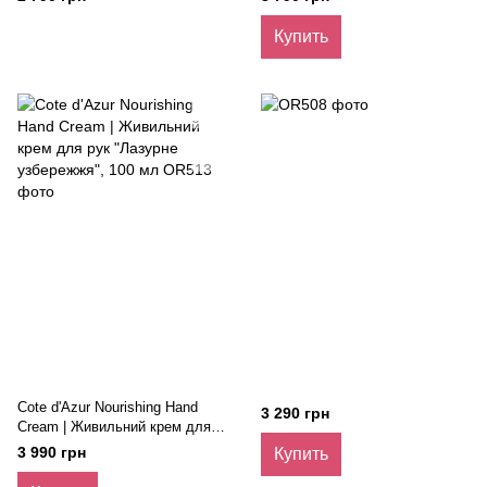
(travel), 30 мл
мл
Купить
Cote d'Azur Nourishing Hand
3 290 грн
Cream | Живильний крем для
рук "Лазурне узбережжя", 100
3 990 грн
Купить
мл