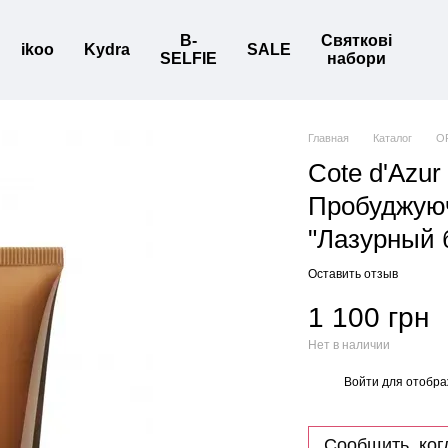
B-
Святкові
ikoo
Kydra
SALE
SELFIE
набори
Главная
Каталог
O
Cote d'Azur
Пробуджуюч
"Лазурный б
Оставить отзыв
1 100 грн
Нет в наличии
Войти
для отобра
%
Сообщить, ког