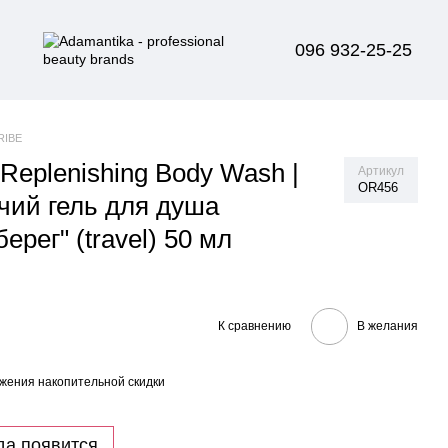
096 932-25-25
RIBE
 Replenishing Body Wash |
Артикул
OR456
ий гель для душа
ерег" (travel) 50 мл
К сравнению
В желания
жения накопительной скидки
да появится