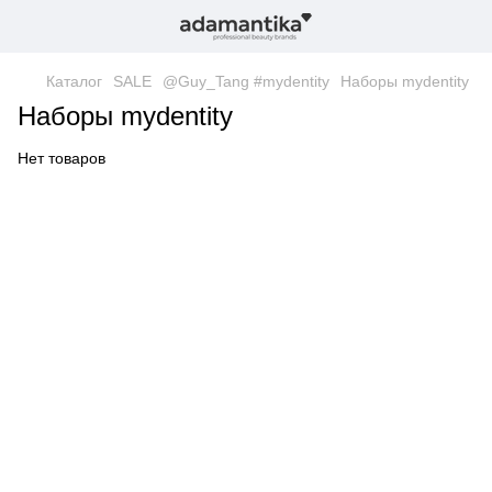
Каталог
SALE
@Guy_Tang #mydentity
Наборы mydentity
Наборы mydentity
Нет товаров