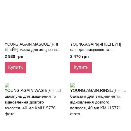
YOUNG.AGAIN.MASQUE/[ЯНГ.
YOUNG.AGAIN/[ЯНГ.ЕГЕЙН]
ЕГЕЙН] маска для зміцнення
олія для зміцнення та
та відновлення довгого
відновлення довгого волосся,
2 930 грн
2 470 грн
волосся, 200 мл
100 мл
Купить
Купить