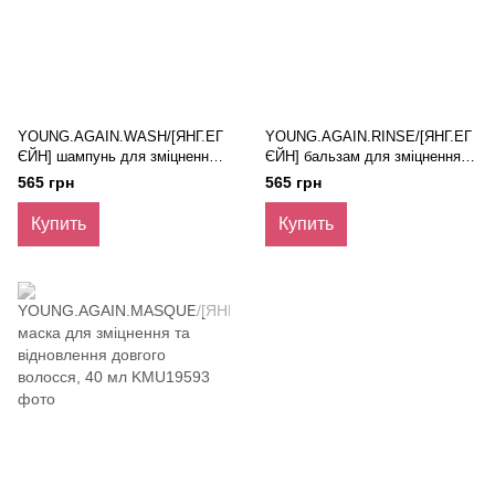
YOUNG.AGAIN.WASH/[ЯНГ.ЕГ
YOUNG.AGAIN.RINSE/[ЯНГ.ЕГ
ЄЙН] шампунь для зміцнення
ЄЙН] бальзам для зміцнення
та відновлення довгого
та відновлення довгого
565 грн
565 грн
волосся, 40 мл
волосся, 40 мл
Купить
Купить