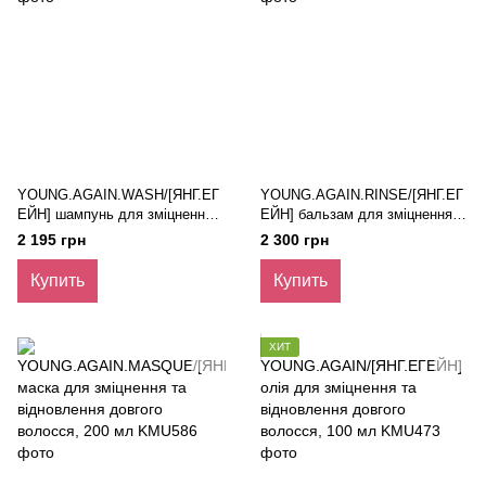
YOUNG.AGAIN.WASH/[ЯНГ.ЕГ
YOUNG.AGAIN.RINSE/[ЯНГ.ЕГ
ЕЙН] шампунь для зміцнення
ЕЙН] бальзам для зміцнення
та відновлення довгого
та відновлення довгого
2 195 грн
2 300 грн
волосся, 250 мл
волосся, 250 мл
Купить
Купить
ХИТ