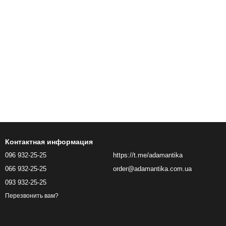
Контактная информация
096 932-25-25
https://t.me/adamantika
066 932-25-25
order@adamantika.com.ua
093 932-25-25
Перезвонить вам?