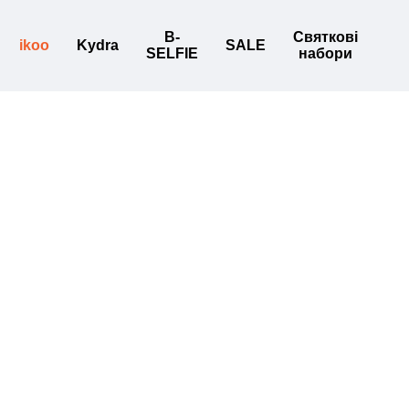
B-
Святкові
ikoo
Kydra
SALE
SELFIE
набори