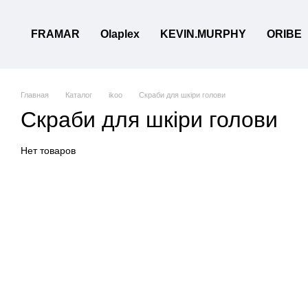
Перейти к основному контенту
FRAMAR
Olaplex
KEVIN.MURPHY
ORIBE
Главная
Каталог
ikoo
Скраби для шкіри голови
Скраби для шкіри голови
Нет товаров