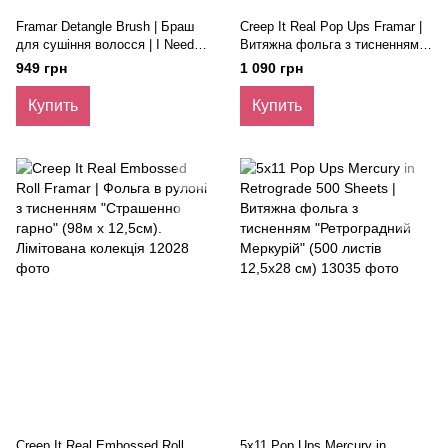
Framar Detangle Brush | Браш
Creep It Real Pop Ups Framar |
для сушіння волосся | I Need
Витяжна фольга з тисненням
to Vent
«Страшенно гарно» (500 листів
949 грн
1 090 грн
12,5 х 28 см) Лімітована
колекція
Купить
Купить
Creep It Real Embossed Roll
5x11 Pop Ups Mercury in