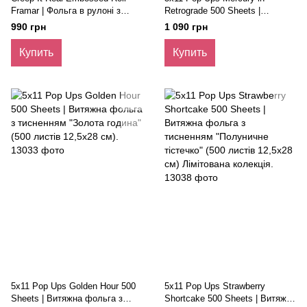
Framar | Фольга в рулоні з
Retrograde 500 Sheets |
тисненням "Страшенно гарно"
Витяжна фольга з тисненням
990 грн
1 090 грн
(98м х 12,5см). Лімітована
"Ретроградний Меркурій" (500
колекція
листів 12,5х28 см)
Купить
Купить
5x11 Pop Ups Golden Hour 500
5x11 Pop Ups Strawberry
Sheets | Витяжна фольга з
Shortcake 500 Sheets | Витяжна