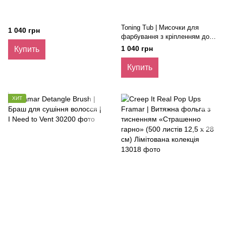
Toning Tub | Мисочки для
1 040 грн
фарбування з кріпленням до
мийки
1 040 грн
Купить
Купить
ХИТ