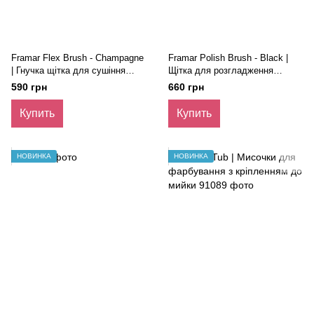
Framar Flex Brush - Champagne
Framar Polish Brush - Black |
| Гнучка щітка для сушіння
Щітка для розгладження
волосся, шампань
волосся, чорна
590 грн
660 грн
Купить
Купить
НОВИНКА
НОВИНКА