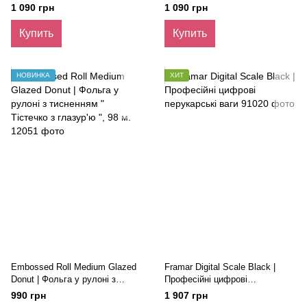
тисненням "Золота година"
фольга з тисненням
1 090 грн
1 090 грн
(500 листів 12,5х28 см).
"Полуничне тістечко" (500
листів 12,5х28 см) Лімітована
Купить
Купить
колекція.
НОВИНКА
ХИТ
Embossed Roll Medium Glazed
Framar Digital Scale Black |
Donut | Фольга у рулоні з
Професійні цифрові
тисненням " Тістечко з
перукарські ваги
990 грн
1 907 грн
глазур'ю ", 98 м.