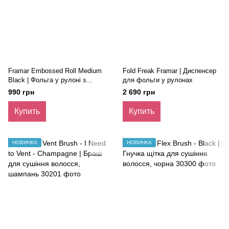
Framar Embossed Roll Medium
Fold Freak Framar | Диспенсер
Black | Фольга у рулоні з
для фольги у рулонах
тисненням "У полоні чорного",
990 грн
2 690 грн
98 м.
Купить
Купить
НОВИНКА
НОВИНКА