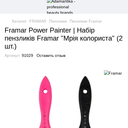
Каталог
FRAMAR
Пензлики
Пензлики Framar
Framar Power Painter | Набір
пензликів Framar "Мрія колориста" (2
шт.)
Артикул:
91029
Оставить отзыв