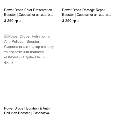
Power Drops Color Preservation
Power Drops Damage Repair
Booster | Сироватка-активатор
Booster | Сироватка-активатор
захисту кольору волосся
відновлення волосся "Розкіш
3 290 грн
3 290 грн
«Розкіш кольору»
золота»
Power Drops Hydration & Anti-
Pollution Booster | Сироватка-