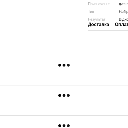
Призначення
для в
Тип
Набі
Результат
Відн
Доставка
Опла