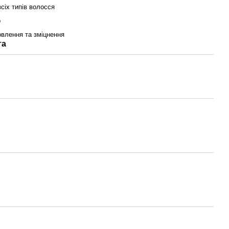
сіх типів волосся
р
овлення та зміцнення
та