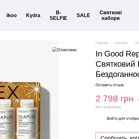
B-
Святкові
ikoo
Kydra
SALE
SELFIE
набори
Главная
Каталог
Ol
In Good Rep
Святковий 
Бездоганно
Оставить отзыв
2 798 грн
Нет в наличии
Войти
для отобра
%
Сообщить, ког