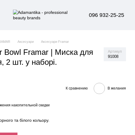
096 932-25-25
RAMAR
Аксесуари
Аксесуари Framar
r Bowl Framar | Миска для
Артикул
91008
 2 шт. у наборі.
К сравнению
В желания
жения накопительной скидки
орного та білого кольору.