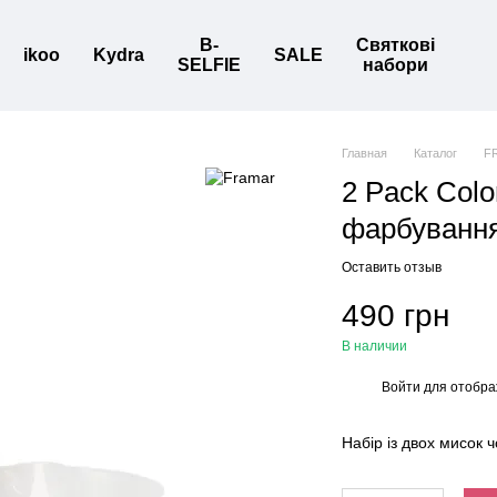
B-
Святкові
ikoo
Kydra
SALE
SELFIE
набори
Главная
Каталог
F
2 Pack Colo
фарбування,
Оставить отзыв
490 грн
В наличии
Войти
для отобра
%
Набір із двох мисок ч