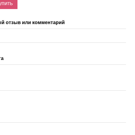
упить
й отзыв или комментарий
та