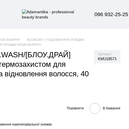
096 932-25-25
EVIN.MURPHY
BLOW.DRY | ПОДОВЖЕННЯ УКЛАДКИ
Я УКЛАДКИ KEVIN.MURPHY
WASH/[БЛОУ.ДРАЙ]
Артикул
KMU18573
термозахистом для
а відновлення волосся, 40
Порівняти
В бажання
аження накопичувальної знижки