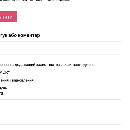
упити
гук або коментар
нення та додатковий захист від теплових пошкоджень
W.DRY
ення і відновлення
пунь
та