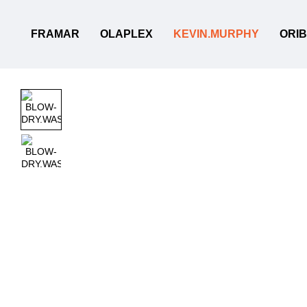
Перейти до основного контенту
FRAMAR
OLAPLEX
KEVIN.MURPHY
ORI