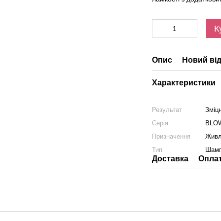
К
Опис
Новий від
Характеристики
Результат
Зміц
Серія
BLO
Призначення
Живл
Тип
Шам
Доставка
Опла