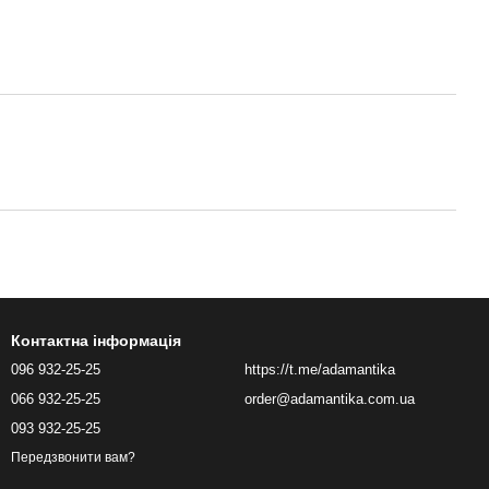
Контактна інформація
096 932-25-25
https://t.me/adamantika
066 932-25-25
order@adamantika.com.ua
093 932-25-25
Передзвонити вам?