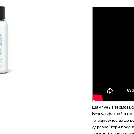
Шампунь з термозахи
Безсульфатний шампу
та відновлює ваше во
деревної кори поєдна
ламкості з додатков