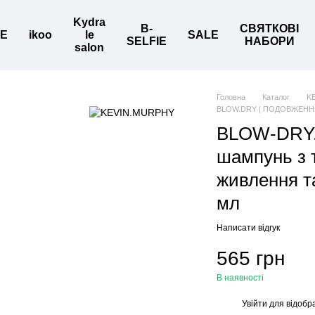
Kydra
B-
СВЯТКОВІ
BE
ikoo
le
SALE
SELFIE
НАБОРИ
salon
Головна
Каталог
K
BLOW.DRY | ПОДОВЖЕНН
BLOW-DRY.
шампунь з 
живлення т
мл
Написати відгук
565 грн
В наявності
Увійти
для відобр
%