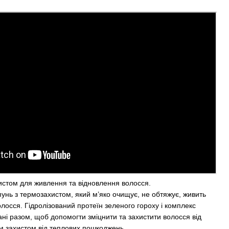
стом для живлення та відновлення волосся.
нь з термозахистом, який м’яко очищує, не обтяжує, живить
лосся. Гідролізований протеїн зеленого гороху і комплекс
ні разом, щоб допомогти зміцнити та захистити волосся від
им захистом від теплових пошкоджень.