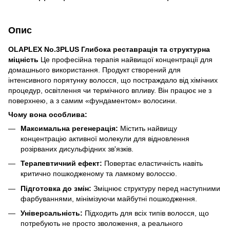
Опис
OLAPLEX No.3PLUS
Глибока реставрація та структурна
міцність
Це професійна терапія найвищої концентрації для
домашнього використання. Продукт створений для
інтенсивного порятунку волосся, що постраждало від хімічних
процедур, освітлення чи термічного впливу. Він працює не з
поверхнею, а з самим «фундаментом» волосини.
Чому вона особлива:
Максимальна регенерація:
Містить найвищу
концентрацію активної молекули для відновлення
розірваних дисульфідних зв'язків.
Терапевтичний ефект:
Повертає еластичність навіть
критично пошкодженому та ламкому волоссю.
Підготовка до змін:
Зміцнює структуру перед наступними
фарбуваннями, мінімізуючи майбутні пошкодження.
Універсальність:
Підходить для всіх типів волосся, що
потребують не просто зволоження, а реального