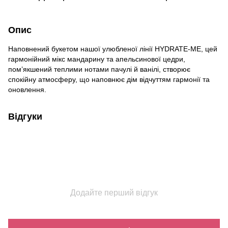
Опис
Наповнений букетом нашої улюбленої лінії HYDRATE-ME, цей
гармонійний мікс мандарину та апельсинової цедри,
пом’якшений теплими нотами пачулі й ванілі, створює
спокійну атмосферу, що наповнює дім відчуттям гармонії та
оновлення.
Відгуки
Додайте перший відгук