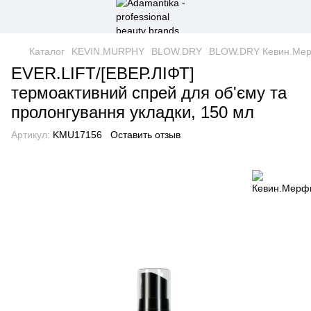
Каталог
KEVIN.MURPHY
BLOW.DRY
BLOW.DRY Кевин.Ме
EVER.LIFT/[ЕВЕР.ЛІФТ]
термоактивний спрей для об'єму та
пролонгування укладки, 150 мл
Артикул:
KMU17156
Оставить отзыв