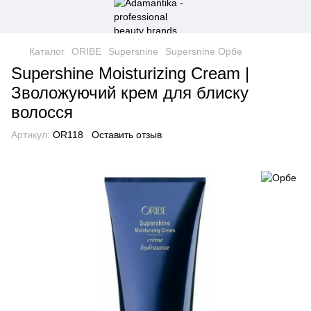
Каталог
ORIBE
Supersnine
Supersnine Орбе
Supershine Moisturizing Cream |
Зволожуючий крем для блиску
волосся
Артикул:
OR118
Оставить отзыв