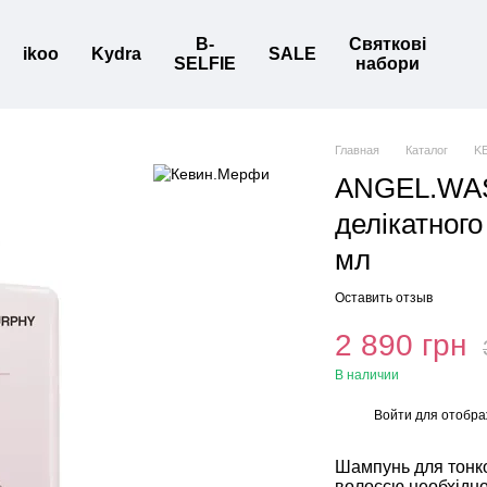
B-
Святкові
ikoo
Kydra
SALE
SELFIE
набори
Главная
Каталог
K
ANGEL.WAS
делікатного
мл
Оставить отзыв
2 890 грн
В наличии
Войти
для отобра
%
Шампунь для тонко
волоссю необхідно