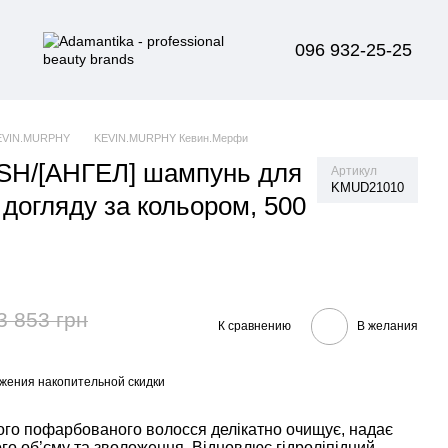
096 932-25-25
EVIN.MURPHY
KEVIN.MURPHY Кевин.Мерфи
H/[АНГЕЛ] шампунь для
Артикул
KMUD21010
 догляду за кольором, 500
3 853 грн
К сравнению
В желания
жения накопительной скидки
го пофарбованого волосся делікатно очищує, надає
го об’єму та зволоження. Відновлює гідроліпідний