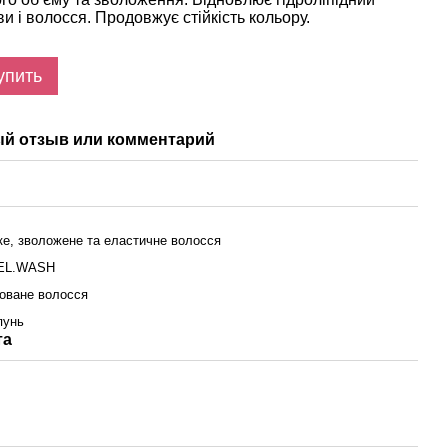
и і волосся. Продовжує стійкість кольору.
упить
й отзыв или комментарий
ке, зволожене та еластичне волосся
EL.WASH
оване волосся
пунь
та