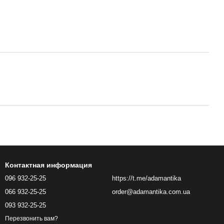
Контактная информация
096 932-25-25
https://t.me/adamantika
066 932-25-25
order@adamantika.com.ua
093 932-25-25
Перезвонить вам?