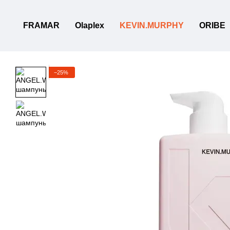
Перейти к основному контенту
FRAMAR
Olaplex
KEVIN.MURPHY
ORIBE
−25%