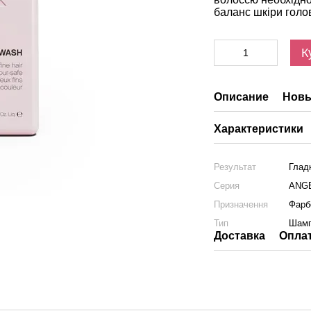
баланс шкіри голов
К
Описание
Новы
Характеристики
Результат
Глад
Серия
ANG
Призначення
Фарб
Тип
Шам
Доставка
Опла