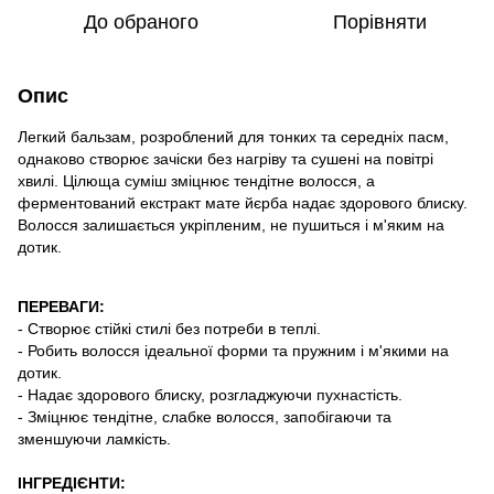
До обраного
Порівняти
Опис
Легкий бальзам, розроблений для тонких та середніх пасм,
однаково створює зачіски без нагріву та сушені на повітрі
хвилі. Цілюща суміш зміцнює тендітне волосся, а
ферментований екстракт мате йєрба надає здорового блиску.
Волосся залишається укріпленим, не пушиться і м'яким на
дотик.
ПЕРЕВАГИ:
- Створює стійкі стилі без потреби в теплі.
- Робить волосся ідеальної форми та пружним і м'якими на
дотик.
- Надає здорового блиску, розгладжуючи пухнастість.
- Зміцнює тендітне, слабке волосся, запобігаючи та
зменшуючи ламкість.
ІНГРЕДІЄНТИ: