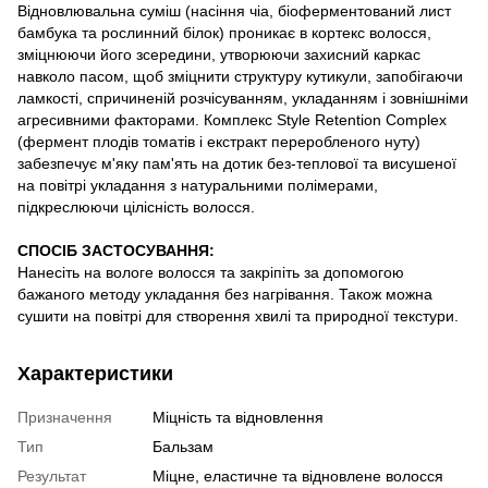
Відновлювальна суміш (насіння чіа, біоферментований лист
бамбука та рослинний білок) проникає в кортекс волосся,
зміцнюючи його зсередини, утворюючи захисний каркас
навколо пасом, щоб зміцнити структуру кутикули, запобігаючи
ламкості, спричиненій розчісуванням, укладанням і зовнішніми
агресивними факторами. Комплекс Style Retention Complex
(фермент плодів томатів і екстракт переробленого нуту)
забезпечує м'яку пам'ять на дотик без-теплової та висушеної
на повітрі укладання з натуральними полімерами,
підкреслюючи цілісність волосся.
СПОСІБ ЗАСТОСУВАННЯ:
Нанесіть на вологе волосся та закріпіть за допомогою
бажаного методу укладання без нагрівання. Також можна
сушити на повітрі для створення хвилі та природної текстури.
Характеристики
Призначення
Міцність та відновлення
Тип
Бальзам
Результат
Міцне, еластичне та відновлене волосся