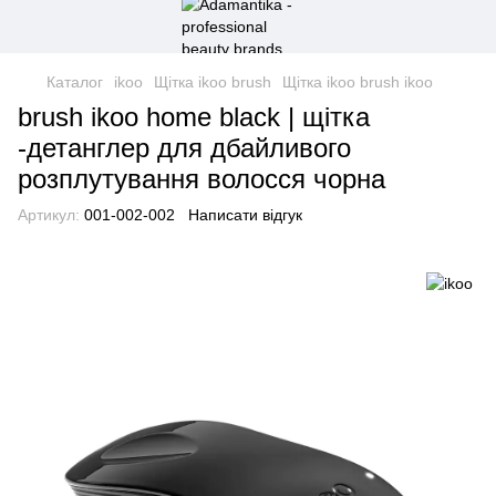
Каталог
ikoo
Щітка ikoo brush
Щітка ikoo brush ikoo
brush ikoo home black | щітка
-детанглер для дбайливого
розплутування волосся чорна
Артикул:
001-002-002
Написати відгук