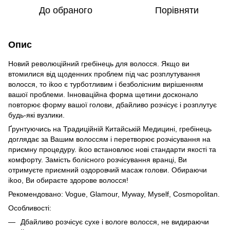
До обраного
Порівняти
Опис
Новий революційний гребінець для волосся. Якщо ви
втомилися від щоденних проблем під час розплутування
волосся, то ikoo є турботливим і безболісним вирішенням
вашої проблеми. Інноваційна форма щетини досконало
повторює форму вашої голови, дбайливо розчісує і розплутує
будь-які вузлики.
Ґрунтуючись на Традиційній Китайській Медицині, гребінець
доглядає за Вашим волоссям і перетворює розчісування на
приємну процедуру. ikoo встановлює нові стандарти якості та
комфорту. Замість болісного розчісування вранці, Ви
отримуєте приємний оздоровчий масаж голови. Обираючи
ikoo, Ви обираєте здорове волосся!
Рекомендовано: Vogue, Glamour, Myway, Myself, Cosmopolitan.
Особливості:
Дбайливо розчісує сухе і вологе волосся, не видираючи