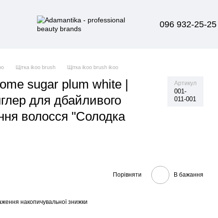
096 932-25-25
oo
Щітка ikoo brush
Щітка ikoo brush ikoo
home sugar plum white |
Артикул
001-
нглер для дбайливого
011-001
ння волосся "Солодка
Порівняти
В бажання
аження накопичувальної знижки