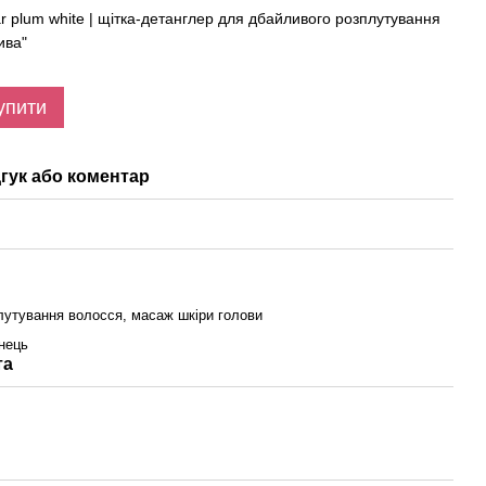
r plum white | щітка-детанглер для дбайливого розплутування
ива"
упити
гук або коментар
3
лутування волосся, масаж шкіри голови
інець
та