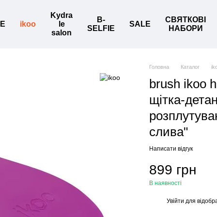
Kydra
B-
СВЯТКОВІ
BE
ikoo
le
SALE
SELFIE
НАБОРИ
salon
Головна
Каталог
ik
brush ikoo 
щітка-дета
розплутува
слива"
Написати відгук
899 грн
В наявності
Увійти
для відобр
%