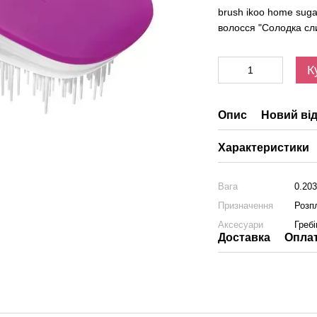
brush ikoo home suga
волосся "Солодка сл
К
Опис
Новий від
Характеристики
Вага
0.20
Призначення
Розп
Аксесуари
Греб
Доставка
Опла