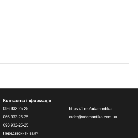
Контактна інформація
096 932-25-25
https://t.me/adamantika
066 932-25-25
order@adamantika.com.ua
093 932-25-25
Передзвонити вам?