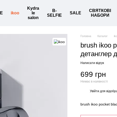
Kydra
B-
СВЯТКОВІ
BE
ikoo
le
SALE
SELFIE
НАБОРИ
salon
Головна
Каталог
ik
brush ikoo p
детанглер 
Написати відгук
699 грн
Немає в наявності
Увійти
для відобр
%
brush ikoo pocket bl