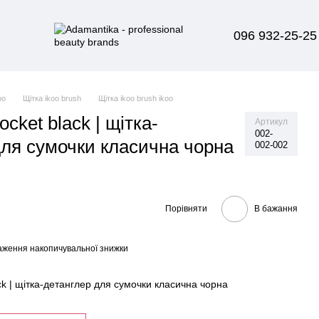
096 932-25-25
oo
Щітка ikoo brush
Щітка ikoo brush ikoo
ocket black | щітка-
Артикул
002-
для сумочки класична чорна
002-002
Порівняти
В бажання
аження накопичувальної знижки
ack | щітка-детанглер для сумочки класична чорна