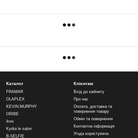
Каталог
Клієнтам
FRAMAR
Вхід до кабінету
OLAPLEX
Про нас
KEVIN.MURPHY
Оплата, доставка та
повернення товару
ORIBE
Обмін та повернення
ikoo
Контактна інформація
Kydra le salon
Угода користувача
B-SELFIE