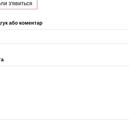
ли з'явиться
гук або коментар
та