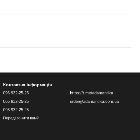
Контактна інформація
096 932-25-25
https://t.me/adamantika
066 932-25-25
order@adamantika.com.ua
093 932-25-25
Передзвонити вам?