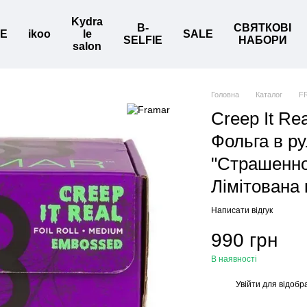
Kydra
B-
СВЯТКОВІ
BE
ikoo
le
SALE
SELFIE
НАБОРИ
salon
Головна
Каталог
F
Creep It Re
Фольга в ру
"Страшенно 
Лімітована 
Написати відгук
990 грн
В наявності
Увійти
для відобр
%