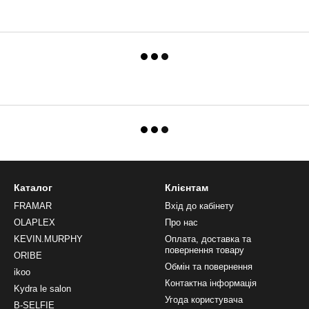
Каталог
Клієнтам
FRAMAR
Вхід до кабінету
OLAPLEX
Про нас
KEVIN.MURPHY
Оплата, доставка та
повернення товару
ORIBE
Обмін та повернення
ikoo
Контактна інформація
Kydra le salon
Угода користувача
B-SELFIE