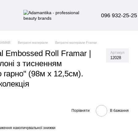
096 932-25-25
RAMAR
Витратні матеріали
Витратні матеріали Framar
al Embossed Roll Framar |
Артикул
12028
лоні з тисненням
гарно" (98м х 12,5см).
колекція
Порівняти
В бажання
аження накопичувальної знижки