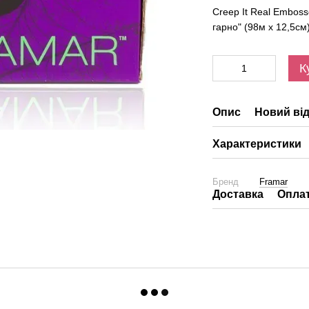
Creep It Real Emboss
гарно" (98м х 12,5см)
К
Опис
Новий від
Характеристики
Бренд
Framar
Доставка
Опла