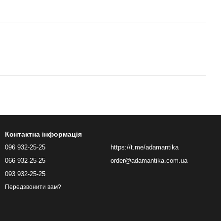
Контактна інформація
096 932-25-25
https://t.me/adamantika
066 932-25-25
order@adamantika.com.ua
093 932-25-25
Передзвонити вам?