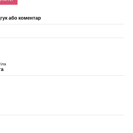
гук або коментар
тіла
та