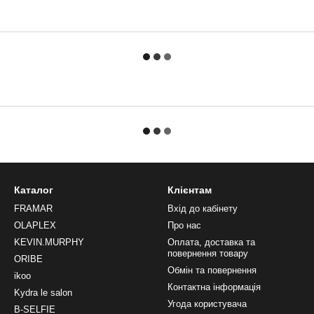
Каталог
Клієнтам
FRAMAR
Вхід до кабінету
OLAPLEX
Про нас
KEVIN.MURPHY
Оплата, доставка та
повернення товару
ORIBE
Обмін та повернення
ikoo
Контактна інформація
Kydra le salon
Угода користувача
B-SELFIE