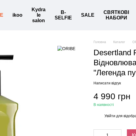
Kydra
B-
СВЯТКОВІ
BE
ikoo
le
SALE
SELFIE
НАБОРИ
salon
Головна
Каталог
O
Desertland 
Відновлюва
"Легенда пу
Написати відгук
4 990 грн
В наявності
Увійти
для відобр
%
К