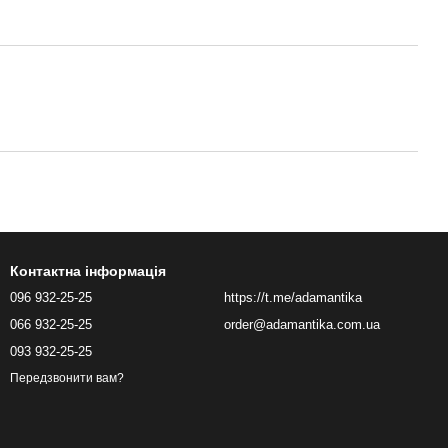
Контактна інформація
096 932-25-25
https://t.me/adamantika
066 932-25-25
order@adamantika.com.ua
093 932-25-25
Передзвонити вам?