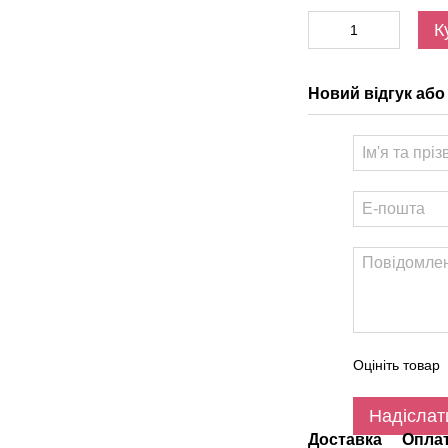
К
Новий відгук або
Оцініть товар
Надіслат
Доставка
Опла