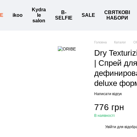
Kydra
B-
СВЯТКОВІ
BE
ikoo
le
SALE
SELFIE
НАБОРИ
salon
Головна
Каталог
O
Dry Texturi
| Спрей для
дефинирова
deluxe фор
Написати відгук
776 грн
В наявності
Увійти
для відобр
%