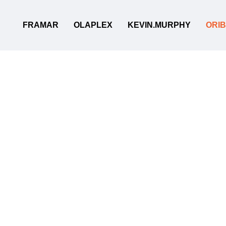
Перейти до основного контенту
FRAMAR
OLAPLEX
KEVIN.MURPHY
ORI