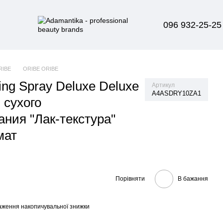
096 932-25-25
RIBE
ORIBE ORIBE
zing Spray Deluxe Deluxe
Артикул
A4ASDRY10ZA1
 сухого
ния "Лак-текстура"
мат
Порівняти
В бажання
аження накопичувальної знижки