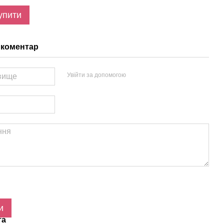
упити
 коментар
Увійти за допомогою
и
та