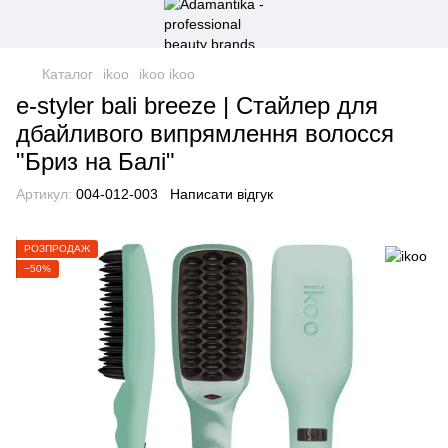
Каталог
ikoo
ikoo ikoo
e-styler bali breeze | Стайлер для
дбайливого випрямлення волосся
"Бриз на Балі"
Артикул:
004-012-003
Написати відгук
РОЗПРОДАЖ
−50%