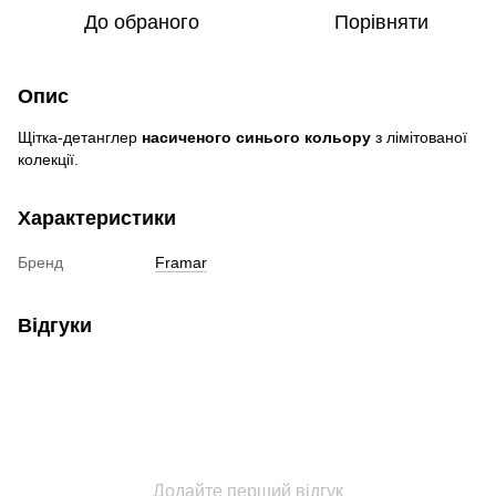
До обраного
Порівняти
Опис
Щітка-детанглер
насиченого синього кольору
з лімітованої
колекції.
Характеристики
Бренд
Framar
Відгуки
Додайте перший відгук