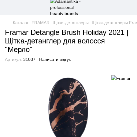
Каталог
FRAMAR
Щітки-детанглеры
Щітки-детанглеры Fra
Framar Detangle Brush Holiday 2021 |
Щітка-детанглер для волосся
"Мерло"
Артикул:
31037
Написати відгук