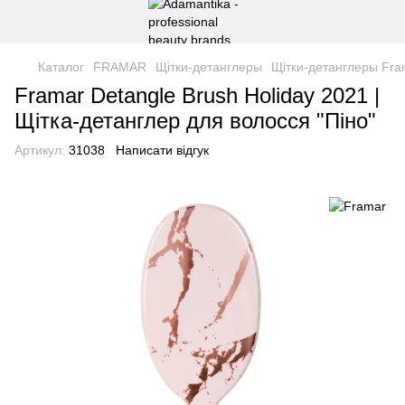
Каталог
FRAMAR
Щітки-детанглеры
Щітки-детанглеры Fra
Framar Detangle Brush Holiday 2021 |
Щітка-детанглер для волосся "Піно"
Артикул:
31038
Написати відгук