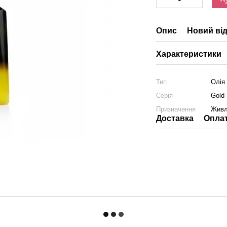
Опис
Новий від
Характеристики
Тип
Олія
Серія
Gold 
Призначення
Живл
Доставка
Опла