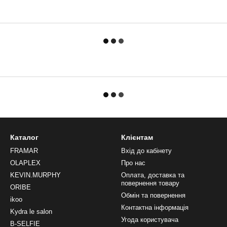
Каталог
Клієнтам
FRAMAR
Вхід до кабінету
OLAPLEX
Про нас
KEVIN.MURPHY
Оплата, доставка та
повернення товару
ORIBE
Обмін та повернення
ikoo
Контактна інформація
Kydra le salon
Угода користувача
B-SELFIE