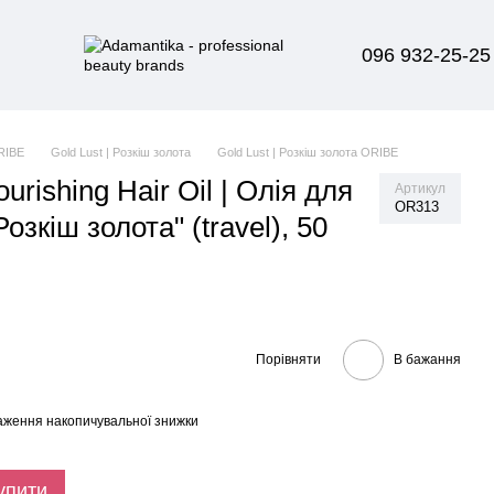
096 932-25-25
RIBE
Gold Lust | Розкіш золота
Gold Lust | Розкіш золота ORIBE
urishing Hair Oil | Олія для
Артикул
OR313
озкіш золота" (travel), 50
Порівняти
В бажання
аження накопичувальної знижки
упити