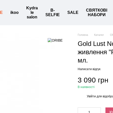
Kydra
B-
СВЯТКОВІ
BE
ikoo
le
SALE
SELFIE
НАБОРИ
salon
Головна
Каталог
O
Gold Lust No
живлення "Р
мл.
Написати відгук
3 090 грн
В наявності
Увійти
для відобр
%
К