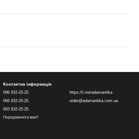
Контактна інформація
096 932-25-25
https://t.me/adamantika
066 932-25-25
order@adamantika.com.ua
093 932-25-25
Передзвонити вам?