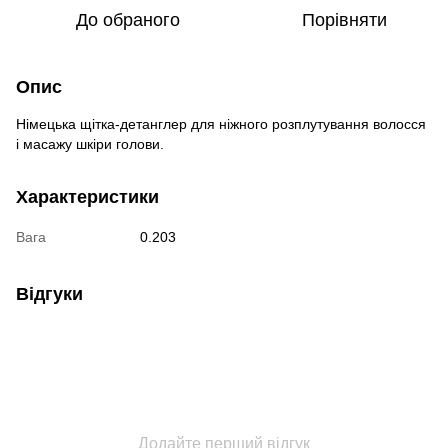
До обраного
Порівняти
Опис
Німецька щітка-детанглер для ніжного розплутування волосся
і масажу шкіри голови.
Характеристики
Вага
0.203
Відгуки
Додайте перший відгук