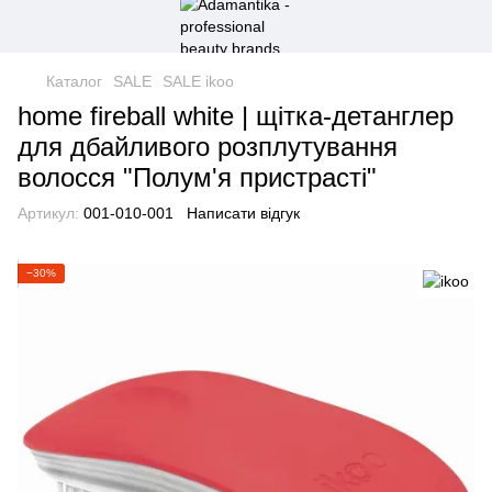
Каталог
SALE
SALE ikoo
home fireball white | щітка-детанглер
для дбайливого розплутування
волосся "Полум'я пристрасті"
Артикул:
001-010-001
Написати відгук
−30%