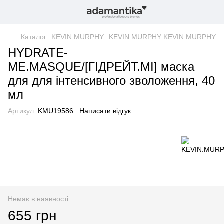
Каталог
KEVIN.MURPHY
KEVIN.MURPHY KEVIN.MURPHY
HYDRATE-
ME.MASQUE/[ГІДРЕЙТ.МІ] маска
для для інтенсивного зволоження, 40
мл
Артикул:
KMU19586
Написати відгук
Немає в наявності
655 грн