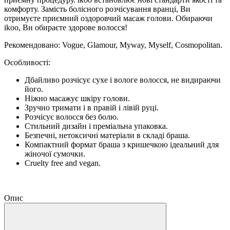
комфорту. Замість болісного розчісування вранці, Ви
отримуєте приємний оздоровчий масаж голови. Обираючи
ikoo, Ви обираєте здорове волосся!
Рекомендовано: Vogue, Glamour, Myway, Myself, Cosmopolitan.
Особливості:
Дбайливо розчісує сухе і вологе волосся, не видираючи
його.
Ніжно масажує шкіру голови.
Зручно тримати і в правій і лівій руці.
Розчісує волосся без болю.
Стильний дизайн і преміальна упаковка.
Безпечні, нетоксичні матеріали в складі браша.
Компактний формат браша з кришечкою ідеальний для
жіночої сумочки.
Cruelty free and vegan.
Опис