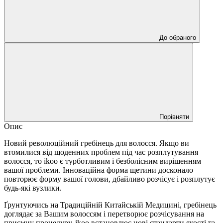
До обраного
Порівняти
Опис
Новий революційний гребінець для волосся. Якщо ви
втомилися від щоденних проблем під час розплутування
волосся, то ikoo є турботливим і безболісним вирішенням
вашої проблеми. Інноваційна форма щетини досконало
повторює форму вашої голови, дбайливо розчісує і розплутує
будь-які вузлики.
Ґрунтуючись на Традиційній Китайській Медицині, гребінець
доглядає за Вашим волоссям і перетворює розчісування на
приємну процедуру. ikoo встановлює нові стандарти якості та