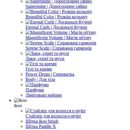
Supersnine | Дорогоцінне сяйво
Beautiful Color | Розкіш кольору
Eternal Curls | Досконалі Кучері
Magnificent Volume | Магія об'єму
Serene Scalp | Справжня гармонія
Лаки, спреї та муси
Гелі та креми
Power Drops | Сироватка
Body | Для тіла
Парфуми
Лімітовані набори
ikoo
Стайлер для волосся e-styler
Щітка ikoo brush
Щітка Paddle X