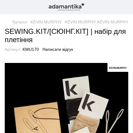
Каталог
KEVIN.MURPHY
KEVIN.MURPHY KEVIN.MURPHY
SEWING.KIT/[СЮІНГ.КІТ] | набір для
плетіння
Артикул:
KMU170
Написати відгук