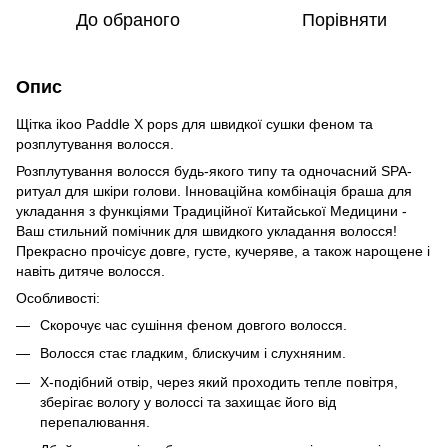
До обраного
Порівняти
Опис
Щітка ikoo Paddle X pops для швидкої сушки феном та
розплутування волосся.
Розплутування волосся будь-якого типу та одночасний SPA-
ритуал для шкіри голови. Інноваційна комбінація браша для
укладання з функціями Традиційної Китайської Медицини -
Ваш стильний помічник для швидкого укладання волосся!
Прекрасно прочісує довге, густе, кучеряве, а також нарощене і
навіть дитяче волосся.
Особливості:
Скорочує час сушіння феном довгого волосся.
Волосся стає гладким, блискучим і слухняним.
Х-подібний отвір, через який проходить тепле повітря,
зберігає вологу у волоссі та захищає його від
перепалювання.