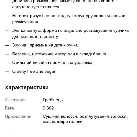
Дбайливо розчісує без висмикування навіть вологе і
сплутане густе волосся.
Не електризує і не пошкоджує структуру волосся під час
розчісування.
Злегка вигнута форма і спеціальне розташування зубчиків
для масажного ефекту.
Зручна і приємна на дотик ручка.
Безпечні, нетоксичні матеріали в складі браша.
Стильний дизайн і преміальна упаковка.
Cruelty free and vegan
Характеристики
Аксесуари
Гребінець
Вага
0.302
Призначення
Сушіння волосся, розплутування волосся,
масаж шкіри голови