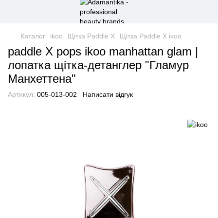
Каталог
ikoo
Щітка Paddle X
Щітка Paddle X ikoo
paddle X pops ikoo manhattan glam |
лопатка щітка-детанглер "Гламур
Манхеттена"
Артикул:
005-013-002
Написати відгук