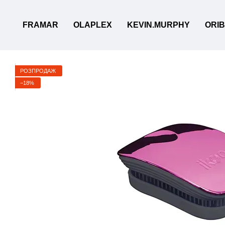
Перейти до основного контенту
FRAMAR
OLAPLEX
KEVIN.MURPHY
ORI
РОЗПРОДАЖ
−18%