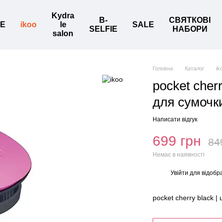
Kydra
B-
СВЯТКОВІ
BE
ikoo
le
SALE
SELFIE
НАБОРИ
salon
Головна
Каталог
ik
pocket cher
для сумочк
Написати відгук
699 грн
84
Немає в наявності
Увійти
для відобр
%
pocket cherry black 