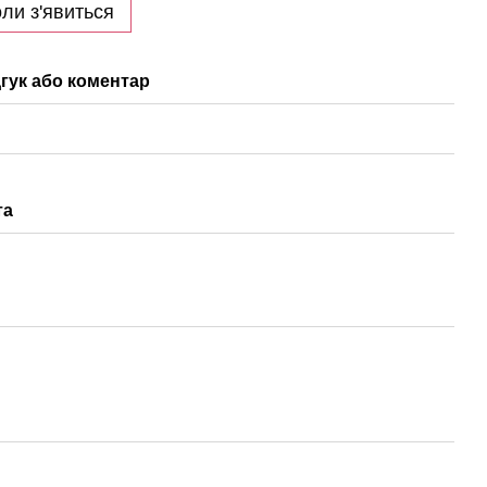
ли з'явиться
гук або коментар
та