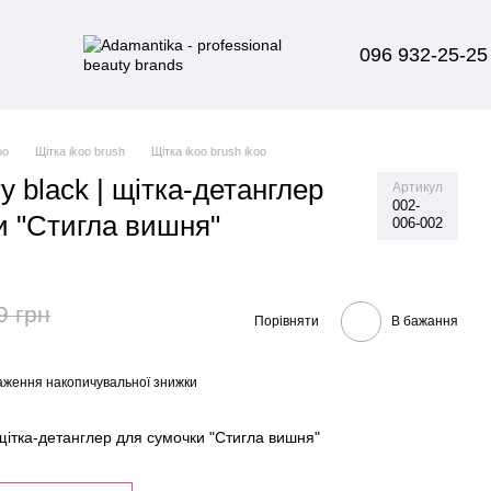
096 932-25-25
oo
Щітка ikoo brush
Щітка ikoo brush ikoo
ry black | щітка-детанглер
Артикул
002-
и "Стигла вишня"
006-002
9 грн
Порівняти
В бажання
аження накопичувальної знижки
| щітка-детанглер для сумочки "Стигла вишня"