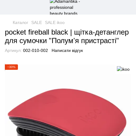
Каталог
SALE
SALE ikoo
pocket fireball black | щітка-детанглер
для сумочки "Полум'я пристрасті"
Артикул:
002-010-002
Написати відгук
−30%