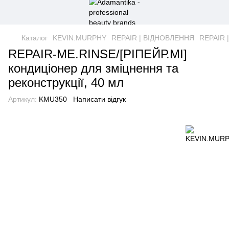
Каталог
KEVIN.MURPHY
REPAIR | ВІДНОВЛЕННЯ
REPAIR 
REPAIR-ME.RINSE/[РІПЕЙР.МІ]
кондиціонер для зміцнення та
реконструкції, 40 мл
Артикул:
KMU350
Написати відгук